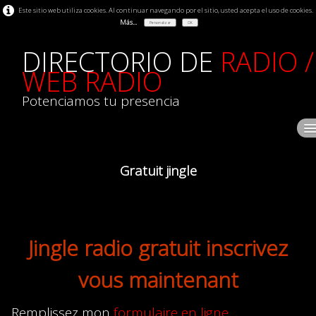
Este sitio web utiliza cookies. Al continuar navegando por el sitio, usted acepta el uso de cookies.
Más...
Personalizar
OK
DIRECTORIO DE
RADIO /
WEB RADIO
Potenciamos tu presencia
Accueil
Gratuit jingle
Radio
Les radios
Jingle radio gratuit inscrivez
Gratuit jingle
vous maintenant
Annuaire radio plan
Remplissez mon
formulaire en ligne
.